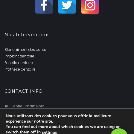
Nos Interventions
Blanchiment des dents
Implant dentaire
Facette dentaire
Prothèse dentaire
CONTACT INFO
Centre Urbain Nord
Tunis,
Tunisie
Nous utilisons des cookies pour vous offrir la meilleure
+216 94 382 300
expérience sur notre site.
cliniquedentairetunisie@gmail.com
You can find out more about which cookies we are using or
© Copyright 2020
CT GROUP
switch them off in
.
settings